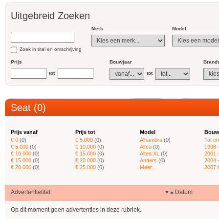
Uitgebreid Zoeken
Merk
Model
Zoek in titel en omschrijving
Prijs
Bouwjaar
Brands
tot
tot
Seat (0)
Prijs vanaf
Prijs tot
Model
Bouw
€ 0
(0)
€ 5.000
(0)
Alhambra
(0)
Tot e
€ 5.000
(0)
€ 10.000
(0)
Altea
(0)
1998 
€ 10.000
(0)
€ 15.000
(0)
Altea XL
(0)
2001 
€ 15.000
(0)
€ 20.000
(0)
Anders
(0)
2004 
€ 20.000
(0)
€ 25.000
(0)
Meer...
2007 
Advertentietitel
Datum
Op dit moment geen advertenties in deze rubriek.