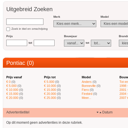
Uitgebreid Zoeken
Merk
Model
Zoek in titel en omschrijving
Prijs
Bouwjaar
Brands
tot
tot
Pontiac (0)
Prijs vanaf
Prijs tot
Model
Bouw
€ 0
(0)
€ 5.000
(0)
Anders
(0)
Tot e
€ 5.000
(0)
€ 10.000
(0)
Bonneville
(0)
1998 
€ 10.000
(0)
€ 15.000
(0)
Fiero
(0)
2001 
€ 15.000
(0)
€ 20.000
(0)
Firebird
(0)
2004 
€ 20.000
(0)
€ 25.000
(0)
Meer...
2007 
Advertentietitel
Datum
Op dit moment geen advertenties in deze rubriek.