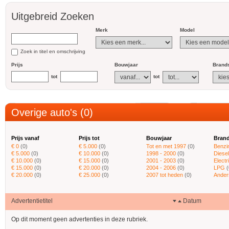
Uitgebreid Zoeken
Merk
Model
Zoek in titel en omschrijving
Prijs
Bouwjaar
Brands
tot
tot
Overige auto's (0)
Prijs vanaf
Prijs tot
Bouwjaar
Brand
€ 0
(0)
€ 5.000
(0)
Tot en met 1997
(0)
Benzi
€ 5.000
(0)
€ 10.000
(0)
1998 - 2000
(0)
Diesel
€ 10.000
(0)
€ 15.000
(0)
2001 - 2003
(0)
Electr
€ 15.000
(0)
€ 20.000
(0)
2004 - 2006
(0)
LPG
(
€ 20.000
(0)
€ 25.000
(0)
2007 tot heden
(0)
Ander
Advertentietitel
Datum
Op dit moment geen advertenties in deze rubriek.