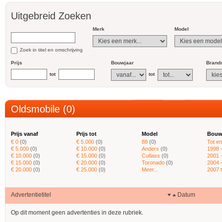
Uitgebreid Zoeken
Merk
Model
Zoek in titel en omschrijving
Prijs
Bouwjaar
Brands
tot
tot
Oldsmobile (0)
Prijs vanaf
Prijs tot
Model
Bouw
€ 0
(0)
€ 5.000
(0)
88
(0)
Tot e
€ 5.000
(0)
€ 10.000
(0)
Anders
(0)
1998 
€ 10.000
(0)
€ 15.000
(0)
Cutlass
(0)
2001 
€ 15.000
(0)
€ 20.000
(0)
Toronado
(0)
2004 
€ 20.000
(0)
€ 25.000
(0)
Meer...
2007 
Advertentietitel
Datum
Op dit moment geen advertenties in deze rubriek.