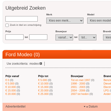
Uitgebreid Zoeken
Merk
Model
Zoek in titel en omschrijving
Prijs
Bouwjaar
Brands
tot
tot
Ford Modeo (0)
Uw zoekcriteria:
modeo
Prijs vanaf
Prijs tot
Bouwjaar
Brand
€ 0
(0)
€ 5.000
(0)
Tot en met 1997
(0)
Benzi
€ 5.000
(0)
€ 10.000
(0)
1998 - 2000
(0)
Diesel
€ 10.000
(0)
€ 15.000
(0)
2001 - 2003
(0)
Electr
€ 15.000
(0)
€ 20.000
(0)
2004 - 2006
(0)
LPG
(
€ 20.000
(0)
€ 25.000
(0)
2007 tot heden
(0)
Ander
Advertentietitel
Datum