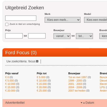
Uitgebreid Zoeken
Merk
Model
Zoek in titel en omschrijving
Prijs
Bouwjaar
Brands
tot
tot
Ford Focus (0)
Uw zoekcriteria:
focus
Prijs vanaf
Prijs tot
Bouwjaar
Brand
€ 0
(0)
€ 5.000
(0)
Tot en met 1997
(0)
Benzi
€ 5.000
(0)
€ 10.000
(0)
1998 - 2000
(0)
Diesel
€ 10.000
(0)
€ 15.000
(0)
2001 - 2003
(0)
Electr
€ 15.000
(0)
€ 20.000
(0)
2004 - 2006
(0)
LPG
(
€ 20.000
(0)
€ 25.000
(0)
2007 tot heden
(0)
Ander
Advertentietitel
Datum