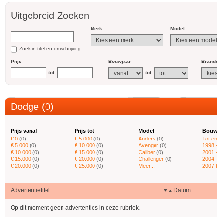
Uitgebreid Zoeken
Merk
Model
Zoek in titel en omschrijving
Prijs
Bouwjaar
Brands
tot
tot
Dodge (0)
Prijs vanaf
Prijs tot
Model
Bouw
€ 0
(0)
€ 5.000
(0)
Anders
(0)
Tot e
€ 5.000
(0)
€ 10.000
(0)
Avenger
(0)
1998 
€ 10.000
(0)
€ 15.000
(0)
Caliber
(0)
2001 
€ 15.000
(0)
€ 20.000
(0)
Challenger
(0)
2004 
€ 20.000
(0)
€ 25.000
(0)
Meer...
2007 
Advertentietitel
Datum
Op dit moment geen advertenties in deze rubriek.