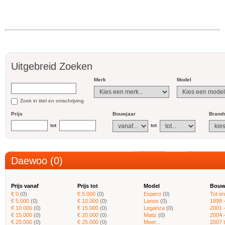
Uitgebreid Zoeken
Merk
Model
Zoek in titel en omschrijving
Prijs
Bouwjaar
Brands
tot
tot
Daewoo (0)
Prijs vanaf
Prijs tot
Model
Bouw
€ 0
(0)
€ 5.000
(0)
Espero
(0)
Tot e
€ 5.000
(0)
€ 10.000
(0)
Lanos
(0)
1998 
€ 10.000
(0)
€ 15.000
(0)
Leganza
(0)
2001 
€ 15.000
(0)
€ 20.000
(0)
Matiz
(0)
2004 
€ 20.000
(0)
€ 25.000
(0)
Meer...
2007 