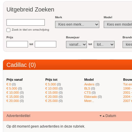
Uitgebreid Zoeken
Merk
Model
Zoek in titel en omschrijving
Prijs
Bouwjaar
Brands
tot
tot
Cadillac (0)
Prijs vanaf
Prijs tot
Model
Bouw
€ 0
(0)
€ 5.000
(0)
Anders
(0)
Tot e
€ 5.000
(0)
€ 10.000
(0)
BLS
(0)
1998 
€ 10.000
(0)
€ 15.000
(0)
CTS
(0)
2001 
€ 15.000
(0)
€ 20.000
(0)
Eldorado
(0)
2004 
€ 20.000
(0)
€ 25.000
(0)
Meer...
2007 
Advertentietitel
Datum
Op dit moment geen advertenties in deze rubriek.