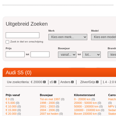
Uitgebreid Zoeken
Merk
Model
Zoek in titel en omschrijving
Prijs
Bouwjaar
Brands
tot
tot
Audi S5 (0)
Uw zoekcriteria:
€ 20000
s5
Anders
Zilver/Grijs
1.4 - 2.0 l
Prijs vanaf
Bouwjaar
Kilometerstand
Carro
€ 0
(0)
Tot en met 1997
(0)
0 - 20000 km
(0)
Hatch
€ 5.000
(0)
1998 - 2000
(0)
20000 - 50000 km
(0)
(0)
€ 10.000
(0)
2001 - 2003
(0)
50000 - 100000 km
(0)
MPV
€ 15.000
(0)
2004 - 2006
(0)
100000 - 150000 km
(0)
Sedan
€ 20.000
(0)
2007 tot heden
(0)
Boven 150000 km
(0)
Stati