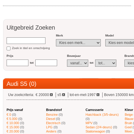
Uitgebreid Zoeken
Merk
Model
Zoek in titel en omschrijving
Prijs
Bouwjaar
Brands
tot
tot
Audi S5 (0)
Uw zoekcriteria:
€ 20000
s5
tot-en-met-1997
Boven 150000 km
Prijs vanaf
Brandstof
Carrosserie
Kleur
€ 0
(0)
Benzine
(0)
Hatchback (3/5-deurs)
Beige
€ 5.000
(0)
Diesel
(0)
(0)
Blauw
€ 10.000
(0)
Electrisch
(0)
MPV
(0)
Bruin
€ 15.000
(0)
LPG
(0)
Sedan (2/4-deurs)
(0)
Geel
(
€ 20.000
(0)
Anders
(0)
Stationwagon
(0)
Meer..