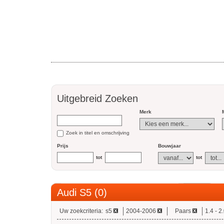
Uitgebreid Zoeken
Merk
Zoek in titel en omschrijving
Prijs
Bouwjaar
tot
tot
Audi S5 (0)
Uw zoekcriteria:
s5
2004-2006
Paars
1.4 - 2.