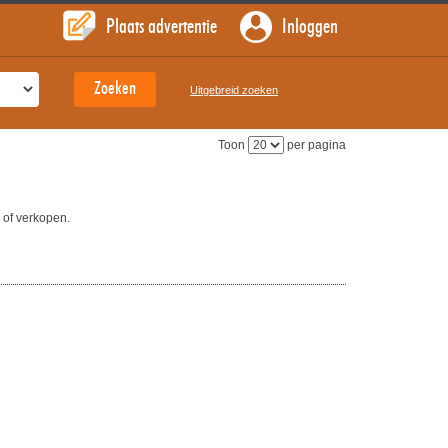
Plaats advertentie
Inloggen
Uitgebreid zoeken
Toon
per pagina
 of verkopen.