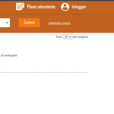
Plaats advertentie
Inloggen
Uitgebreid zoeken
Toon
per pagina
 of verkopen.