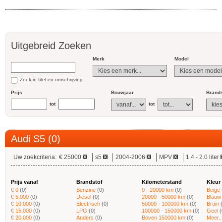
Uitgebreid Zoeken
Merk
Model
Zoek in titel en omschrijving
Prijs
Bouwjaar
Brands
tot
tot
Audi S5 (0)
Uw zoekcriteria:
€ 25000
s5
2004-2006
MPV
1.4 - 2.0 liter
Prijs vanaf
Brandstof
Kilometerstand
Kleur
€ 0
(0)
Benzine
(0)
0 - 20000 km
(0)
Beige
€ 5.000
(0)
Diesel
(0)
20000 - 50000 km
(0)
Blauw
€ 10.000
(0)
Electrisch
(0)
50000 - 100000 km
(0)
Bruin
€ 15.000
(0)
LPG
(0)
100000 - 150000 km
(0)
Geel
(
€ 20.000
(0)
Anders
(0)
Boven 150000 km
(0)
Meer..