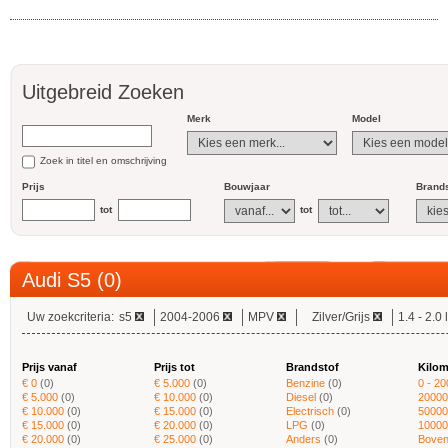
Uitgebreid Zoeken
Merk
Model
Zoek in titel en omschrijving
Prijs
Bouwjaar
Brands
tot
tot
Audi S5 (0)
Uw zoekcriteria:
s5
2004-2006
MPV
Zilver/Grijs
1.4 - 2.0 l
Prijs vanaf
Prijs tot
Brandstof
Kilom
€ 0
(0)
€ 5.000
(0)
Benzine
(0)
0 - 2
€ 5.000
(0)
€ 10.000
(0)
Diesel
(0)
20000
€ 10.000
(0)
€ 15.000
(0)
Electrisch
(0)
50000
€ 15.000
(0)
€ 20.000
(0)
LPG
(0)
10000
€ 20.000
(0)
€ 25.000
(0)
Anders
(0)
Boven