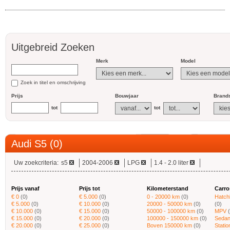
Uitgebreid Zoeken
Merk
Model
Zoek in titel en omschrijving
Prijs
Bouwjaar
Brands
tot
tot
Audi S5 (0)
Uw zoekcriteria:
s5
2004-2006
LPG
1.4 - 2.0 liter
Prijs vanaf
Prijs tot
Kilometerstand
Carro
€ 0
(0)
€ 5.000
(0)
0 - 20000 km
(0)
Hatch
€ 5.000
(0)
€ 10.000
(0)
20000 - 50000 km
(0)
(0)
€ 10.000
(0)
€ 15.000
(0)
50000 - 100000 km
(0)
MPV
€ 15.000
(0)
€ 20.000
(0)
100000 - 150000 km
(0)
Sedan
€ 20.000
(0)
€ 25.000
(0)
Boven 150000 km
(0)
Stati