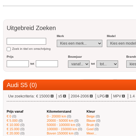
Uitgebreid Zoeken
Merk
Model
Zoek in titel en omschrijving
Prijs
Bouwjaar
Brands
tot
tot
Audi S5 (0)
Uw zoekcriteria:
€ 15000
s5
2004-2006
LPG
MPV
1.4 
Prijs vanaf
Kilometerstand
Kleur
€ 0
(0)
0 - 20000 km
(0)
Beige
(0)
€ 5.000
(0)
20000 - 50000 km
(0)
Blauw
(0)
€ 10.000
(0)
50000 - 100000 km
(0)
Bruin
(0)
€ 15.000
(0)
100000 - 150000 km
(0)
Geel
(0)
€ 20.000
(0)
Boven 150000 km
(0)
Meer...