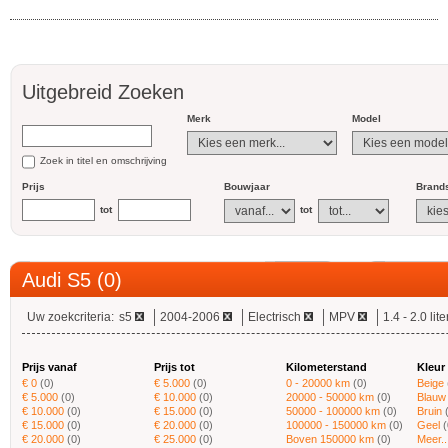
Uitgebreid Zoeken
Merk
Model
Zoek in titel en omschrijving
Prijs
Bouwjaar
Brands
tot
tot
Audi S5 (0)
Uw zoekcriteria:
s5
2004-2006
Electrisch
MPV
1.4 - 2.0 lite
Prijs vanaf
Prijs tot
Kilometerstand
Kleur
€ 0
(0)
€ 5.000
(0)
0 - 20000 km
(0)
Beige
€ 5.000
(0)
€ 10.000
(0)
20000 - 50000 km
(0)
Blauw
€ 10.000
(0)
€ 15.000
(0)
50000 - 100000 km
(0)
Bruin
€ 15.000
(0)
€ 20.000
(0)
100000 - 150000 km
(0)
Geel
(
€ 20.000
(0)
€ 25.000
(0)
Boven 150000 km
(0)
Meer..