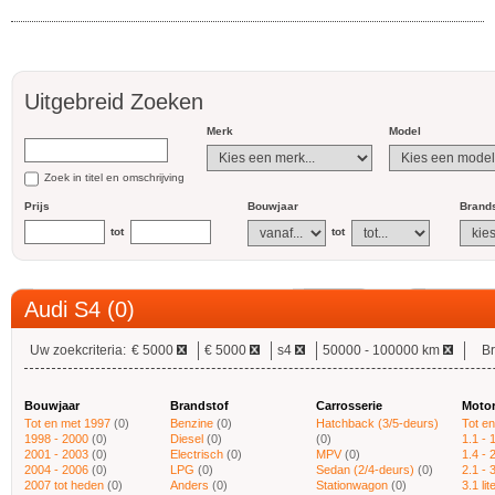
Uitgebreid Zoeken
Merk
Model
Zoek in titel en omschrijving
Prijs
Bouwjaar
Brands
tot
tot
Audi S4 (0)
Uw zoekcriteria:
€ 5000
€ 5000
s4
50000 - 100000 km
Br
Bouwjaar
Brandstof
Carrosserie
Moto
Tot en met 1997
(0)
Benzine
(0)
Hatchback (3/5-deurs)
Tot en
1998 - 2000
(0)
Diesel
(0)
(0)
1.1 - 1
2001 - 2003
(0)
Electrisch
(0)
MPV
(0)
1.4 - 2
2004 - 2006
(0)
LPG
(0)
Sedan (2/4-deurs)
(0)
2.1 - 3
2007 tot heden
(0)
Anders
(0)
Stationwagon
(0)
3.1 li