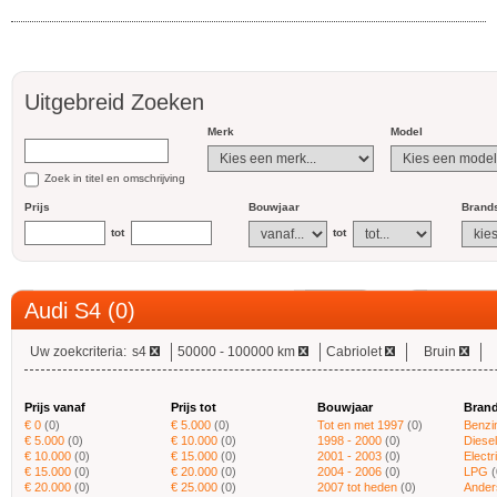
Uitgebreid Zoeken
Merk
Model
Zoek in titel en omschrijving
Prijs
Bouwjaar
Brands
tot
tot
Audi S4 (0)
Uw zoekcriteria:
s4
50000 - 100000 km
Cabriolet
Bruin
Prijs vanaf
Prijs tot
Bouwjaar
Brand
€ 0
(0)
€ 5.000
(0)
Tot en met 1997
(0)
Benzi
€ 5.000
(0)
€ 10.000
(0)
1998 - 2000
(0)
Diesel
€ 10.000
(0)
€ 15.000
(0)
2001 - 2003
(0)
Electr
€ 15.000
(0)
€ 20.000
(0)
2004 - 2006
(0)
LPG
(
€ 20.000
(0)
€ 25.000
(0)
2007 tot heden
(0)
Ander