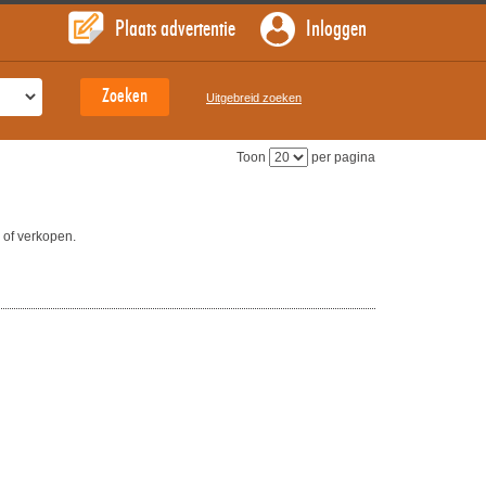
Plaats advertentie
Inloggen
Uitgebreid zoeken
Toon
per pagina
 of verkopen.