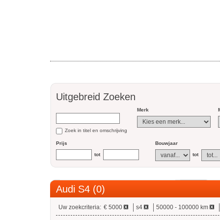
Uitgebreid Zoeken
Merk
Zoek in titel en omschrijving
Prijs
Bouwjaar
tot
tot
Audi S4 (0)
Uw zoekcriteria:
€ 5000
s4
50000 - 100000 km