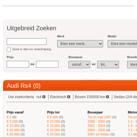
Uitgebreid Zoeken
Merk
Model
Zoek in titel en omschrijving
Prijs
Bouwjaar
Brands
tot
tot
Audi Rs4 (0)
Uw zoekcriteria:
rs4
Electrisch
Boven 150000 km
Sedan (2/4-de
Prijs vanaf
Prijs tot
Bouwjaar
Moto
€ 0
(0)
€ 5.000
(0)
Tot en met 1997
(0)
Tot en
€ 5.000
(0)
€ 10.000
(0)
1998 - 2000
(0)
1.1 - 1
€ 10.000
(0)
€ 15.000
(0)
2001 - 2003
(0)
1.4 - 2
€ 15.000
(0)
€ 20.000
(0)
2004 - 2006
(0)
2.1 - 3
€ 20.000
(0)
€ 25.000
(0)
2007 tot heden
(0)
3.1 li