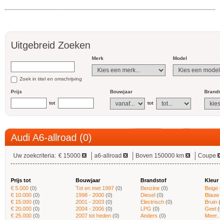
Uitgebreid Zoeken
Merk
Model
Zoek in titel en omschrijving
Prijs
Bouwjaar
Brands
tot
tot
Audi A6-allroad (0)
Uw zoekcriteria:
€ 15000
a6-allroad
Boven 150000 km
Coupe
Prijs tot
Bouwjaar
Brandstof
Kleur
€ 5.000
(0)
Tot en met 1997
(0)
Benzine
(0)
Beige
€ 10.000
(0)
1998 - 2000
(0)
Diesel
(0)
Blauw
€ 15.000
(0)
2001 - 2003
(0)
Electrisch
(0)
Bruin
€ 20.000
(0)
2004 - 2006
(0)
LPG
(0)
Geel
(
€ 25.000
(0)
2007 tot heden
(0)
Anders
(0)
Meer..