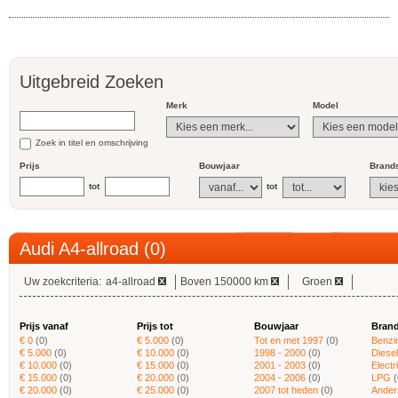
Uitgebreid Zoeken
Merk
Model
Zoek in titel en omschrijving
Prijs
Bouwjaar
Brands
tot
tot
Audi A4-allroad (0)
Uw zoekcriteria:
a4-allroad
Boven 150000 km
Groen
Prijs vanaf
Prijs tot
Bouwjaar
Brand
€ 0
(0)
€ 5.000
(0)
Tot en met 1997
(0)
Benzi
€ 5.000
(0)
€ 10.000
(0)
1998 - 2000
(0)
Diesel
€ 10.000
(0)
€ 15.000
(0)
2001 - 2003
(0)
Electr
€ 15.000
(0)
€ 20.000
(0)
2004 - 2006
(0)
LPG
(
€ 20.000
(0)
€ 25.000
(0)
2007 tot heden
(0)
Ander