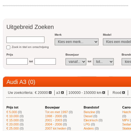
Uitgebreid Zoeken
Merk
Model
Zoek in titel en omschrijving
Prijs
Bouwjaar
Brands
tot
tot
Audi A3 (0)
Uw zoekcriteria:
€ 20000
a3
100000 - 150000 km
Rood
Prijs tot
Bouwjaar
Brandstof
Carro
€ 5.000
(0)
Tot en met 1997
(0)
Benzine
(0)
Hatch
€ 10.000
(0)
1998 - 2000
(0)
Diesel
(0)
(0)
€ 15.000
(0)
2001 - 2003
(0)
Electrisch
(0)
MPV
€ 20.000
(0)
2004 - 2006
(0)
LPG
(0)
Sedan
€ 25.000
(0)
2007 tot heden
(0)
Anders
(0)
Stati