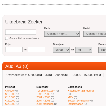
Uitgebreid Zoeken
Merk
Model
Zoek in titel en omschrijving
Prijs
Bouwjaar
Brands
tot
tot
Audi A3 (0)
Uw zoekcriteria:
€ 20000
a3
Anders
100000 - 150000 km
Prijs tot
Bouwjaar
Carrosserie
€ 5.000
(0)
Tot en met 1997
(0)
Hatchback (3/5-deurs)
€ 10.000
(0)
1998 - 2000
(0)
(0)
€ 15.000
(0)
2001 - 2003
(0)
MPV
(0)
€ 20.000
(0)
2004 - 2006
(0)
Sedan (2/4-deurs)
(0)
€ 25.000
(0)
2007 tot heden
(0)
Stationwagon
(0)