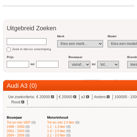
Uitgebreid Zoeken
Merk
Model
Zoek in titel en omschrijving
Prijs
Bouwjaar
Brands
tot
tot
Audi A3 (0)
Uw zoekcriteria:
€ 20000
€ 20000
a3
Anders
100000 - 15
Rood
Bouwjaar
Motorinhoud
Tot en met 1997
(0)
Tot en met 1.0 liter
(0)
1998 - 2000
(0)
1.1 - 1.3 liter
(0)
2001 - 2003
(0)
1.4 - 2.0 liter
(0)
2004 - 2006
(0)
2.1 - 3.0 liter
(0)