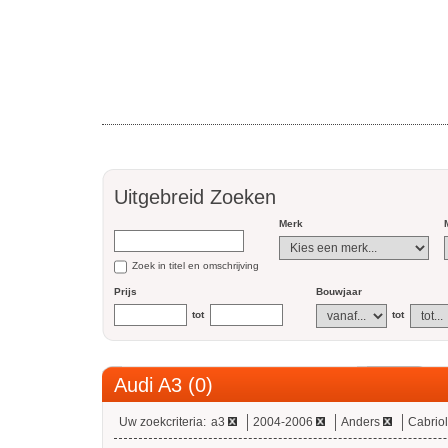
Uitgebreid Zoeken
Merk
Zoek in titel en omschrijving
Prijs
Bouwjaar
tot
tot
Audi A3 (0)
Uw zoekcriteria:
a3
2004-2006
Anders
Cabriol