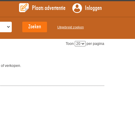
Plaats advertentie
Inloggen
Uitgebreid zoeken
Toon
per pagina
 of verkopen.