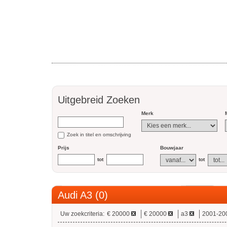
Uitgebreid Zoeken
Merk
Zoek in titel en omschrijving
Prijs
Bouwjaar
tot
tot
Audi A3 (0)
Uw zoekcriteria:
€ 20000
€ 20000
a3
2001-20