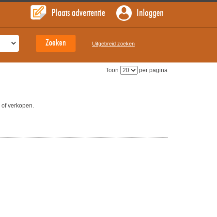
Plaats advertentie
Inloggen
Uitgebreid zoeken
Toon
per pagina
 of verkopen.