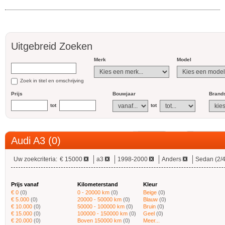
Uitgebreid Zoeken
Merk
Model
Zoek in titel en omschrijving
Prijs
Bouwjaar
Brands
tot
tot
Audi A3 (0)
Uw zoekcriteria:
€ 15000
a3
1998-2000
Anders
Sedan (2/4
Prijs vanaf
Kilometerstand
Kleur
€ 0
(0)
0 - 20000 km
(0)
Beige
(0)
€ 5.000
(0)
20000 - 50000 km
(0)
Blauw
(0)
€ 10.000
(0)
50000 - 100000 km
(0)
Bruin
(0)
€ 15.000
(0)
100000 - 150000 km
(0)
Geel
(0)
€ 20.000
(0)
Boven 150000 km
(0)
Meer...