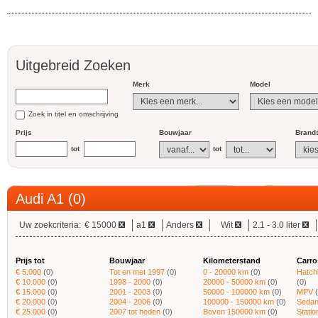
Uitgebreid Zoeken
Merk
Model
Zoek in titel en omschrijving
Prijs
Bouwjaar
Brands
tot
tot
Audi A1 (0)
Uw zoekcriteria:
€ 15000
a1
Anders
Wit
2.1 - 3.0 liter
Prijs tot
Bouwjaar
Kilometerstand
Carro
€ 5.000
(0)
Tot en met 1997
(0)
0 - 20000 km
(0)
Hatch
€ 10.000
(0)
1998 - 2000
(0)
20000 - 50000 km
(0)
(0)
€ 15.000
(0)
2001 - 2003
(0)
50000 - 100000 km
(0)
MPV
€ 20.000
(0)
2004 - 2006
(0)
100000 - 150000 km
(0)
Sedan
€ 25.000
(0)
2007 tot heden
(0)
Boven 150000 km
(0)
Stati