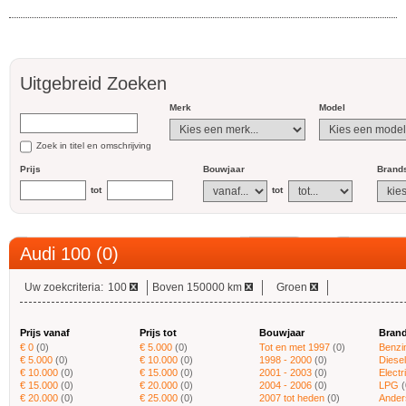
Uitgebreid Zoeken
Merk
Model
Zoek in titel en omschrijving
Prijs
Bouwjaar
Brands
tot
tot
Audi 100 (0)
Uw zoekcriteria:
100
Boven 150000 km
Groen
Prijs vanaf
Prijs tot
Bouwjaar
Brand
€ 0
(0)
€ 5.000
(0)
Tot en met 1997
(0)
Benzi
€ 5.000
(0)
€ 10.000
(0)
1998 - 2000
(0)
Diesel
€ 10.000
(0)
€ 15.000
(0)
2001 - 2003
(0)
Electr
€ 15.000
(0)
€ 20.000
(0)
2004 - 2006
(0)
LPG
(
€ 20.000
(0)
€ 25.000
(0)
2007 tot heden
(0)
Ander