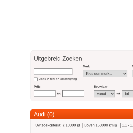
Uitgebreid Zoeken
Merk
Zoek in titel en omschrijving
Prijs
Bouwjaar
tot
tot
Audi (0)
Uw zoekcriteria:
€ 10000
Boven 150000 km
1.1 - 1.