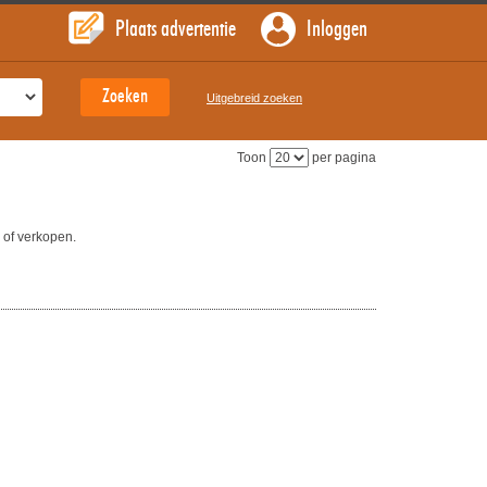
Plaats advertentie
Inloggen
Uitgebreid zoeken
Toon
per pagina
 of verkopen.