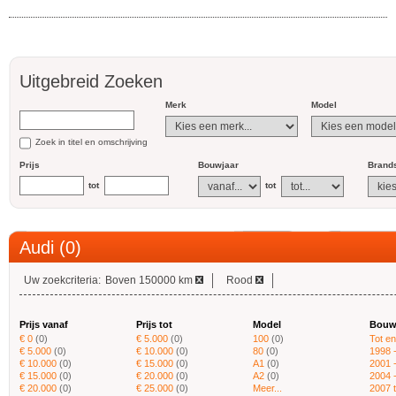
Uitgebreid Zoeken
Merk
Model
Zoek in titel en omschrijving
Prijs
Bouwjaar
Brands
tot
tot
Audi (0)
Uw zoekcriteria:
Boven 150000 km
Rood
Prijs vanaf
Prijs tot
Model
Bouw
€ 0
(0)
€ 5.000
(0)
100
(0)
Tot e
€ 5.000
(0)
€ 10.000
(0)
80
(0)
1998 
€ 10.000
(0)
€ 15.000
(0)
A1
(0)
2001 
€ 15.000
(0)
€ 20.000
(0)
A2
(0)
2004 
€ 20.000
(0)
€ 25.000
(0)
Meer...
2007 