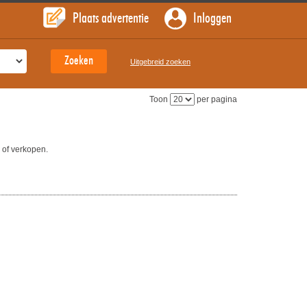
Plaats advertentie
Inloggen
Uitgebreid zoeken
Toon
per pagina
 of verkopen.