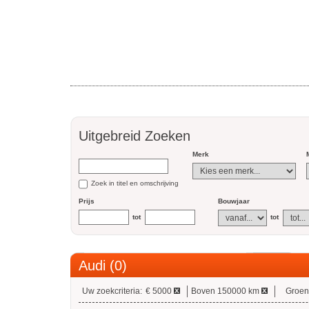
Uitgebreid Zoeken
Merk
Zoek in titel en omschrijving
Prijs
Bouwjaar
tot
tot
Audi (0)
Uw zoekcriteria:
€ 5000
Boven 150000 km
Groen