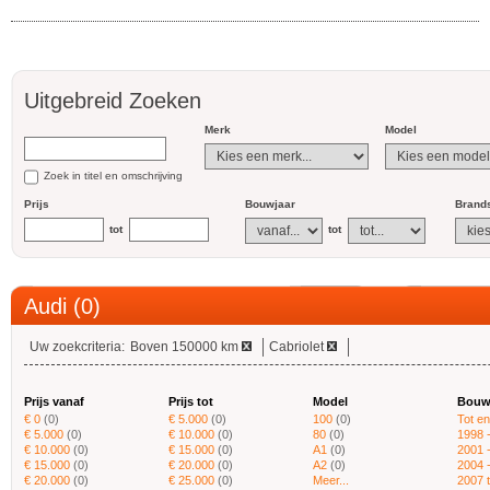
Uitgebreid Zoeken
Merk
Model
Zoek in titel en omschrijving
Prijs
Bouwjaar
Brands
tot
tot
Audi (0)
Uw zoekcriteria:
Boven 150000 km
Cabriolet
Prijs vanaf
Prijs tot
Model
Bouw
€ 0
(0)
€ 5.000
(0)
100
(0)
Tot e
€ 5.000
(0)
€ 10.000
(0)
80
(0)
1998 
€ 10.000
(0)
€ 15.000
(0)
A1
(0)
2001 
€ 15.000
(0)
€ 20.000
(0)
A2
(0)
2004 
€ 20.000
(0)
€ 25.000
(0)
Meer...
2007 