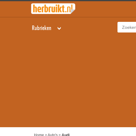
Rubrieken
Home
>
Auto's
>
Audi