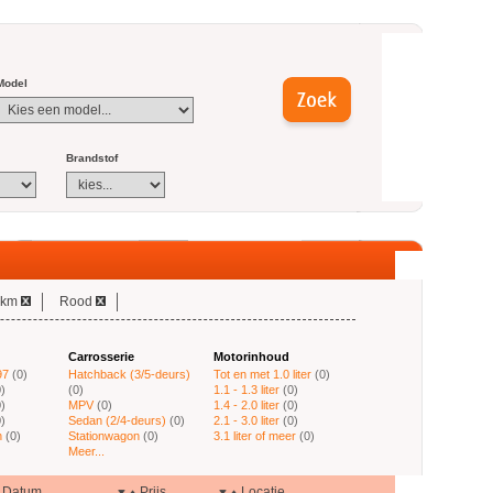
Model
Brandstof
 km
Rood
Carrosserie
Motorinhoud
97
(0)
Hatchback (3/5-deurs)
Tot en met 1.0 liter
(0)
0)
(0)
1.1 - 1.3 liter
(0)
0)
MPV
(0)
1.4 - 2.0 liter
(0)
0)
Sedan (2/4-deurs)
(0)
2.1 - 3.0 liter
(0)
n
(0)
Stationwagon
(0)
3.1 liter of meer
(0)
Meer...
Datum
Prijs
Locatie