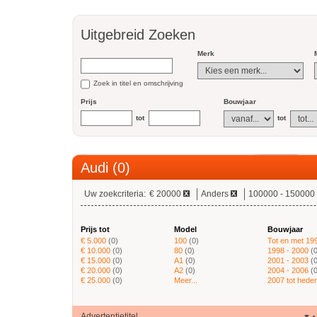
Uitgebreid Zoeken
Merk
Zoek in titel en omschrijving
Prijs
Bouwjaar
tot
tot
Audi (0)
Uw zoekcriteria:
€ 20000
Anders
100000 - 150000
Prijs tot
Model
Bouwjaar
€ 5.000
(0)
100
(0)
Tot en met 19
€ 10.000
(0)
80
(0)
1998 - 2000
(
€ 15.000
(0)
A1
(0)
2001 - 2003
(
€ 20.000
(0)
A2
(0)
2004 - 2006
(
€ 25.000
(0)
Meer...
2007 tot hede
Advertentietitel