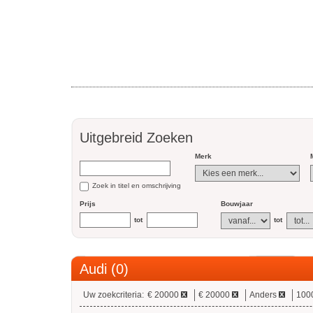
Uitgebreid Zoeken
Merk
Zoek in titel en omschrijving
Prijs
Bouwjaar
tot
tot
Audi (0)
Uw zoekcriteria:
€ 20000
€ 20000
Anders
100