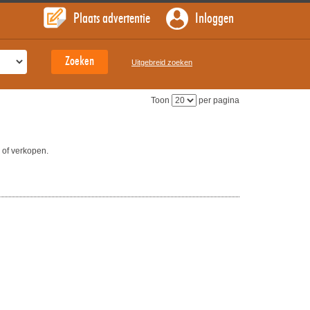
Plaats advertentie
Inloggen
Uitgebreid zoeken
Toon
per pagina
 of verkopen.