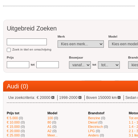
Uitgebreid Zoeken
Merk
Model
Zoek in titel en omschrijving
Prijs
Bouwjaar
Brands
tot
tot
Audi (0)
Uw zoekcriteria:
€ 20000
1998-2000
Boven 150000 km
Sedan (
Prijs tot
Model
Brandstof
Moto
€ 5.000
(0)
100
(0)
Benzine
(0)
Tot en
€ 10.000
(0)
80
(0)
Diesel
(0)
1.1 - 1
€ 15.000
(0)
A1
(0)
Electrisch
(0)
1.4 - 2
€ 20.000
(0)
A2
(0)
LPG
(0)
2.1 - 3
€ 25.000
(0)
Meer...
Anders
(0)
3.1 li